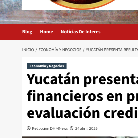
Blog
Home
Noticias De Interes
INICIO
ECONOMÍA Y NEGOCIOS
YUCATÁN PRESENTA RESULTA
Economía y Negocios
Yucatán present
financieros en p
evaluación credi
Redaccion DHMNews
24 abril, 2026