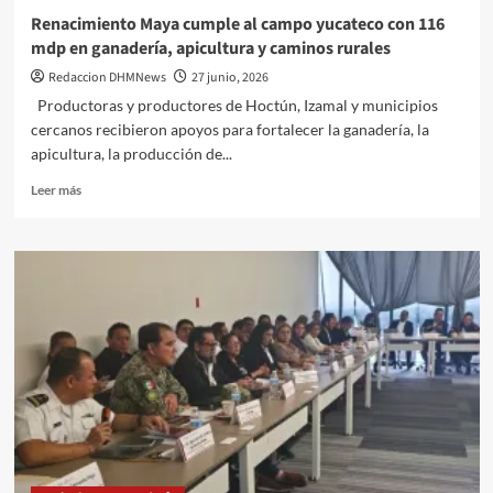
Renacimiento Maya cumple al campo yucateco con 116
mdp en ganadería, apicultura y caminos rurales
Redaccion DHMNews
27 junio, 2026
Productoras y productores de Hoctún, Izamal y municipios
cercanos recibieron apoyos para fortalecer la ganadería, la
apicultura, la producción de...
Leer
Leer más
más
sobre
Renacimiento
Maya
cumple
al
campo
yucateco
con
116
mdp
en
ganadería,
apicultura