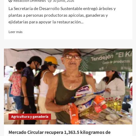
Redaccion DHMNews
30 junio, 2026
La Secretaría de Desarrollo Sustentable entregó árboles y
plantas a personas productoras apícolas, ganaderas y
ejidatarias para apoyar la restauración...
Leer
Leer más
más
sobre
Renacimiento
Verde
promueve
reforestación
en
Tepakán.
Agricultura y ganadería
Mercado Circular recupera 1,363.5 kilogramos de