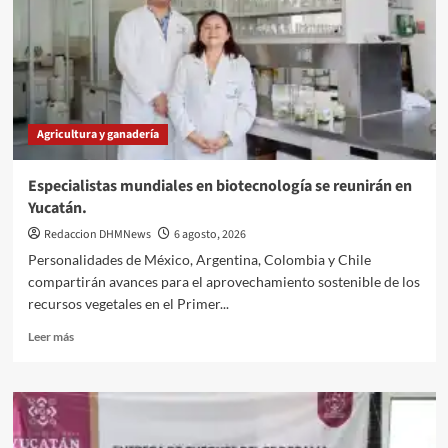
Agricultura y ganadería
Especialistas mundiales en biotecnología se reunirán en
Yucatán.
Redaccion DHMNews
6 agosto, 2026
Personalidades de México, Argentina, Colombia y Chile
compartirán avances para el aprovechamiento sostenible de los
recursos vegetales en el Primer...
Leer
Leer más
más
sobre
Especialistas
mundiales
en
biotecnología