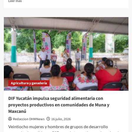
Leer más
más
sobre
Renacimiento
Maya
respalda
producción
lechera
en
el
oriente
de
Yucatán.
Agricultura y ganadería
DIF Yucatán impulsa seguridad alimentaria con
proyectos productivos en comunidades de Muna y
Maxcanú
Redaccion DHMNews
16 julio, 2026
Veintiocho mujeres y hombres de grupos de desarrollo