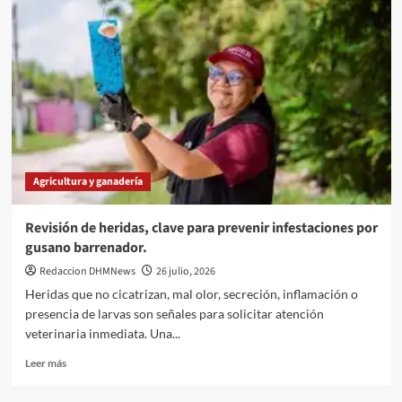
para
mejorar
caminos
y
sistemas
de
riego
en
el
campo
Agricultura y ganadería
yucateco.
Revisión de heridas, clave para prevenir infestaciones por
gusano barrenador.
Redaccion DHMNews
26 julio, 2026
Heridas que no cicatrizan, mal olor, secreción, inflamación o
presencia de larvas son señales para solicitar atención
veterinaria inmediata. Una...
Leer
Leer más
más
sobre