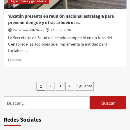
Agricultura y ganadería
y
caminos
rurales
Yucatán presenta en reunión nacional estrategia para
prevenir dengue y otras arbovirosis.
Redaccion DHMNews
27 junio, 2026
La Secretaría de Salud del estado compartió en un foro del
Cenaprece las acciones que implementa la entidad para
fortalecer...
Leer
Leer más
más
sobre
Yucatán
presenta
Paginación
2
3
4
Siguiente
1
en
de
reunión
nacional
Buscar:
entradas
estrategia
para
prevenir
Redes Sociales
dengue
y