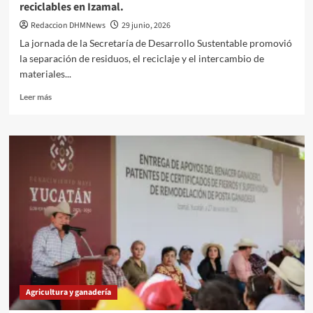
reciclables en Izamal.
Redaccion DHMNews
29 junio, 2026
La jornada de la Secretaría de Desarrollo Sustentable promovió
la separación de residuos, el reciclaje y el intercambio de
materiales...
Leer
Leer más
más
sobre
Mercado
Circular
recupera
1,363.5
kilogramos
de
reciclables
en
Izamal.
Agricultura y ganadería