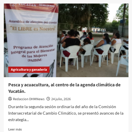
Revisión
de
heridas,
clave
para
prevenir
infestaciones
por
gusano
barrenador.
Agricultura y ganadería
Pesca y acuacultura, al centro de la agenda climática de
Yucatán.
Redaccion DHMNews
24 julio, 2026
Durante la segunda sesión ordinaria del año de la Comisión
Intersecretarial de Cambio Climático, se presentó avances de la
estrategia...
Leer
Leer más