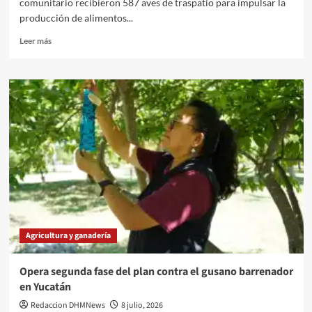
comunitario recibieron 587 aves de traspatio para impulsar la
producción de alimentos...
Leer
Leer más
más
sobre
DIF
Yucatán
impulsa
seguridad
alimentaria
con
proyectos
productivos
en
comunidades
de
Muna
Agricultura y ganadería
y
Maxcanú
Opera segunda fase del plan contra el gusano barrenador
en Yucatán
Redaccion DHMNews
8 julio, 2026