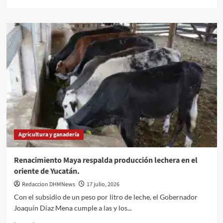
más
sobre
Pesca
y
acuacultura,
al
centro
de
la
agenda
climática
de
Yucatán.
Agricultura y ganadería
Renacimiento Maya respalda producción lechera en el
oriente de Yucatán.
Redaccion DHMNews
17 julio, 2026
Con el subsidio de un peso por litro de leche, el Gobernador
Joaquín Díaz Mena cumple a las y los...
Leer