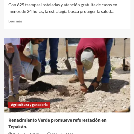
Con 625 trampas instaladas y atención gratuita de casos en
menos de 24 horas, la estrategia busca proteger la salud...
Leer
Leer más
más
sobre
Opera
segunda
fase
del
plan
contra
el
gusano
barrenador
en
Yucatán
Agricultura y ganadería
Renacimiento Verde promueve reforestación en
Tepakán.