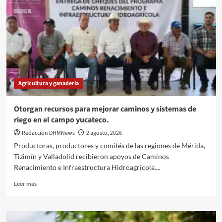
se
reunirán
en
Yucatán.
Agricultura y ganadería
Otorgan recursos para mejorar caminos y sistemas de
riego en el campo yucateco.
Redaccion DHMNews
2 agosto, 2026
Productoras, productores y comités de las regiones de Mérida,
Tizimín y Valladolid recibieron apoyos de Caminos
Renacimiento e Infraestructura Hidroagrícola....
Leer
Leer más
más
sobre
Otorgan
recursos