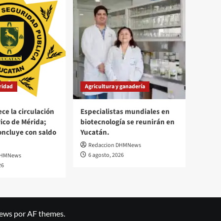
uridad
Agricultura y ganadería
ce la circulación
Especialistas mundiales en
rico de Mérida;
biotecnología se reunirán en
oncluye con saldo
Yucatán.
Redaccion DHMNews
6 agosto, 2026
DHMNews
26
ews
por AF themes.