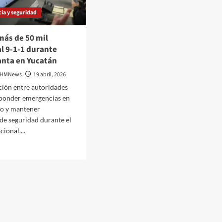
icia y seguridad
más de 50 mil
l 9-1-1 durante
nta en Yucatán
 DHMNews
19 abril, 2026
ción entre autoridades
sponder emergencias en
do y mantener
de seguridad durante el
ional....
den
das