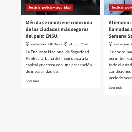
Justicia, policia y seguridad
Justicia, pol
Mérida se mantiene como una
Atienden 
de las ciudades más seguras
llamadas a
del país: ENSU.
Semana Sa
Redaccion DHMNews
24 julio, 2026
Redaccion
La Encuesta Nacional de Seguridad
La coordina
Pública Urbana del Inegi ubica a la
permitió re
capital yucateca con una percepción
todo el esta
de inseguridad de...
condiciones 
periodo vacac
Leer
Leer más
más
Leer
Leer más
sobre
más
Mérida
sobre
se
Atien
mantiene
más
como
de
una
50
de
mil
las
llama