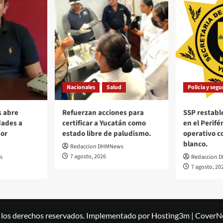
Nacionales
Salud
Policia y seg
s abre
Refuerzan acciones para
SSP restable
dades a
certificar a Yucatán como
en el Perifé
or
estado libre de paludismo.
operativo c
blanco.
Redaccion DHMNews
7 agosto, 2026
s
Redaccion 
7 agosto, 20
 los derechos reservados. Implementado por Hosting3m
|
CoverN