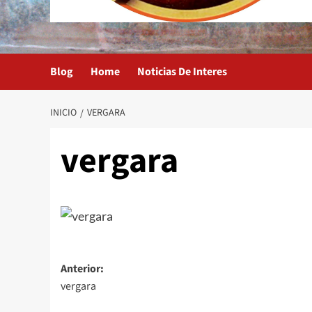
Blog
Home
Noticias De Interes
INICIO
VERGARA
vergara
Navegación
Anterior:
vergara
de