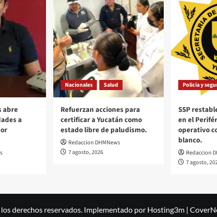
Nacionales
Salud
Policia y seg
s abre
Refuerzan acciones para
SSP restable
dades a
certificar a Yucatán como
en el Perifé
or
estado libre de paludismo.
operativo c
blanco.
Redaccion DHMNews
7 agosto, 2026
s
Redaccion 
7 agosto, 20
 los derechos reservados. Implementado por Hosting3m
|
CoverN