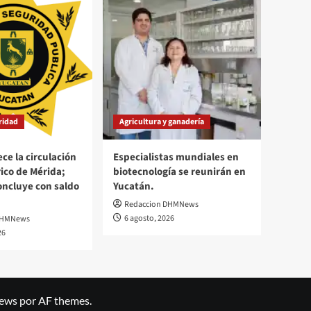
uridad
Agricultura y ganadería
ce la circulación
Especialistas mundiales en
rico de Mérida;
biotecnología se reunirán en
oncluye con saldo
Yucatán.
Redaccion DHMNews
6 agosto, 2026
DHMNews
26
ews
por AF themes.