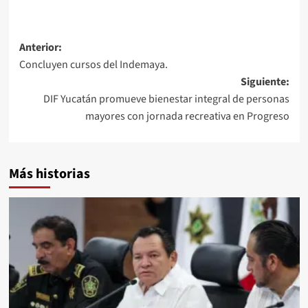
Navegación
Anterior:
Concluyen cursos del Indemaya.
de
Siguiente:
entradas
DIF Yucatán promueve bienestar integral de personas
mayores con jornada recreativa en Progreso
Más historias