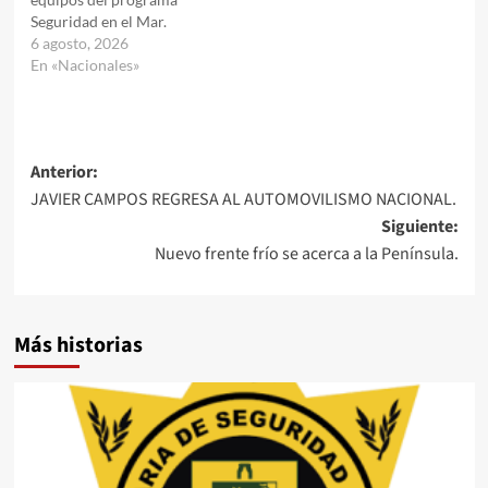
Seguridad en el Mar.
6 agosto, 2026
En «Nacionales»
Navegación
Anterior:
JAVIER CAMPOS REGRESA AL AUTOMOVILISMO NACIONAL.
de
Siguiente:
entradas
Nuevo frente frío se acerca a la Península.
Más historias