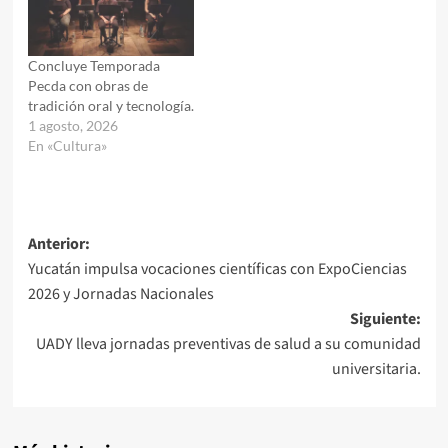
Concluye Temporada
Pecda con obras de
tradición oral y tecnología.
1 agosto, 2026
En «Cultura»
Navegación
Anterior:
Yucatán impulsa vocaciones científicas con ExpoCiencias
de
2026 y Jornadas Nacionales
entradas
Siguiente:
UADY lleva jornadas preventivas de salud a su comunidad
universitaria.