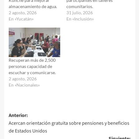
Kunché para mejorar
participantes en talleres
almacenamiento de agua.
comunitarios.
2 agosto, 2026
31 julio, 2026
En «Yucatán»
En «Inclusión»
Recuperan más de 2,500
personas capacidad de
escuchar y comunicarse.
2 agosto, 2026
En «Nacionales»
Navegación
Anterior:
Acercan orientación gratuita sobre pensiones y beneficios
de
de Estados Unidos
entradas
Siguiente: