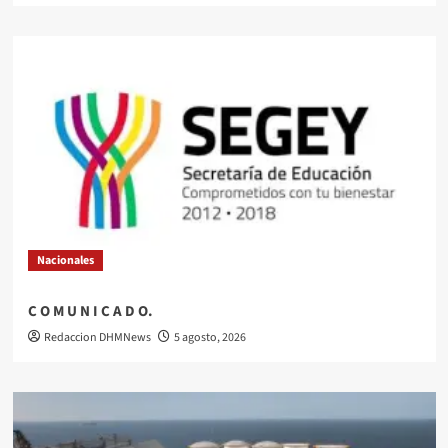
Nacionales
C O M U N I C A D O.
Redaccion DHMNews
5 agosto, 2026