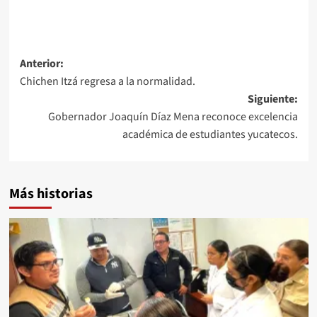
Navegación
Anterior:
Chichen Itzá regresa a la normalidad.
de
Siguiente:
entradas
Gobernador Joaquín Díaz Mena reconoce excelencia
académica de estudiantes yucatecos.
Más historias