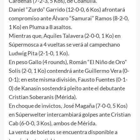
Cárdenas (7-2-3, 5 Kos), de Coahuila.
Daniel “Zurdo” Garrido (12-0-0, 6 Kos) afrontará
compromiso ante Álvaro “Samurai” Ramos (8-2-0,
1 Ko) en Pluma a 8 asaltos.
Mientras que, Aquiles Talavera (2-0-0, 1 Ko) en
Súpermosca a 4 vueltas se verá al campechano
Ludwig Pita (2-1-0, 1 Ko).
En peso Gallo (4 rounds), Román “El Niño de Oro”
Solís (2-0, 1 Ko) contendrá ante Guillermo Vera (0-
0-1); en este misma división, Fausto Fuentes (0-1-
0) de Kanasín sostendrá pleito ante el debutante
Cristian Soberanis (Mérida).
En choque de invictos, José Magaña (7-0-0, 5 Kos)
en Súperwelter intercambiará golpes ante Cristian
Cab (6-0-0, 3 Kos), ambos de Mérida.
La venta de boletos se encuentra disponible a