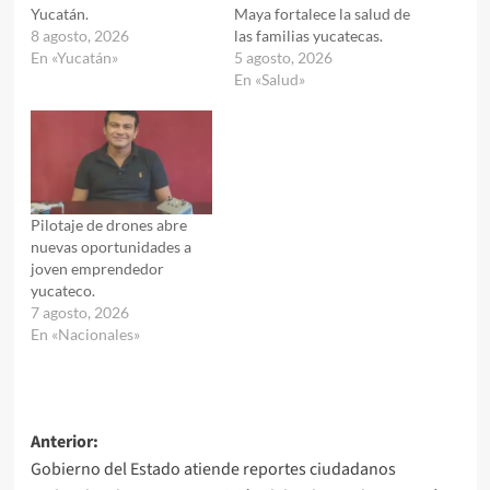
Yucatán.
Maya fortalece la salud de
8 agosto, 2026
las familias yucatecas.
En «Yucatán»
5 agosto, 2026
En «Salud»
Pilotaje de drones abre
nuevas oportunidades a
joven emprendedor
yucateco.
7 agosto, 2026
En «Nacionales»
Navegación
Anterior:
Gobierno del Estado atiende reportes ciudadanos
de