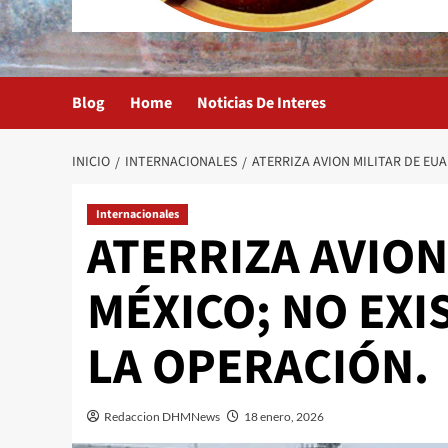
Blog
Home
Noticias De Interes
INICIO
INTERNACIONALES
ATERRIZA AVION MILITAR DE EUA
Internacionales
ATERRIZA AVION
MÉXICO; NO EXI
LA OPERACIÓN.
Redaccion DHMNews
18 enero, 2026