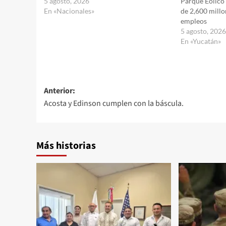
5 agosto, 2026
Parque Eólico 
En «Nacionales»
de 2,600 millo
empleos
5 agosto, 202
En «Yucatán»
Navegación
Anterior:
Acosta y Edinson cumplen con la báscula.
de
entradas
Más historias