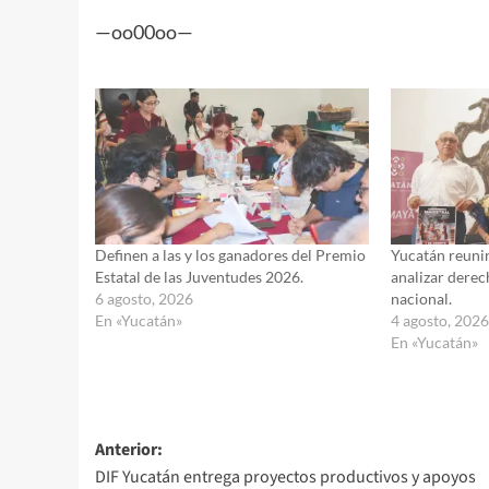
—oo00oo—
Definen a las y los ganadores del Premio
Yucatán reunir
Estatal de las Juventudes 2026.
analizar derec
6 agosto, 2026
nacional.
En «Yucatán»
4 agosto, 202
En «Yucatán»
Navegación
Anterior:
DIF Yucatán entrega proyectos productivos y apoyos