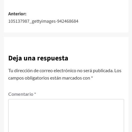
Navegación
Anterior:
105137987_gettyimages-942468684
de
entradas
Deja una respuesta
Tu dirección de correo electrónico no será publicada.
Los
campos obligatorios están marcados con
*
Comentario
*