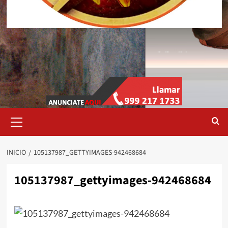
Menú
primario
INICIO
105137987_GETTYIMAGES-942468684
105137987_gettyimages-942468684