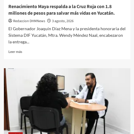
Renacimiento Maya respalda a la Cruz Roja con 1.8
millones de pesos para salvar más vidas en Yucatán.
Redaccion DHMNews
3 agosto, 2026
El Gobernador Joaquín Díaz Mena y la presidenta honoraria del
Sistema DIF Yucatán, Mtra. Wendy Méndez Naal, encabezaron
la entrega...
Leer
Leer más
más
sobre
Renacimiento
Maya
respalda
a
la
Cruz
Roja
con
1.8
millones
de
pesos