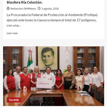
Biosfera Ría Celestún.
Redaccion DHMNews
3 agosto, 2026
La Procuraduría Federal de Protección al Ambiente (Profepa)
ejecutó este lunes la clausura temporal total de 17 polígonos,
con una...
Leer
Leer más
más
sobre
Profepa
clausura
17
polígonos
en
la
Reserva
de
la
Biosfera
Ría
Celestún.
Yucatán