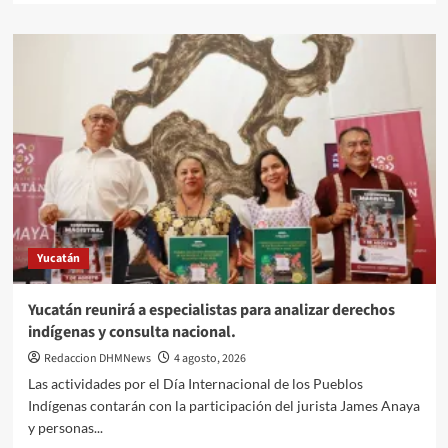
sobre
Renacimiento
Maya
anticipa
la
temporada
de
lluvias
para
proteger
contra
dengue
a
Yucatán
casi
un
millón
Yucatán reunirá a especialistas para analizar derechos
de
indígenas y consulta nacional.
habitantes.
Redaccion DHMNews
4 agosto, 2026
Las actividades por el Día Internacional de los Pueblos
Indígenas contarán con la participación del jurista James Anaya
y personas...