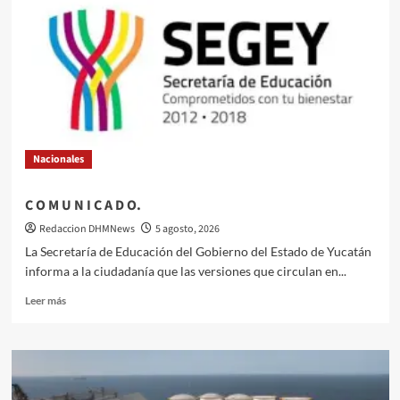
Nacionales
C O M U N I C A D O.
Redaccion DHMNews
5 agosto, 2026
La Secretaría de Educación del Gobierno del Estado de Yucatán
informa a la ciudadanía que las versiones que circulan en...
Leer
Leer más
más
sobre
C
O
M
U