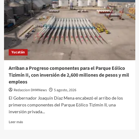
N
I
C
A
D
O.
Yucatán
Arriban a Progreso componentes para el Parque Eólico
Tizimín II, con inversión de 2,600 millones de pesos y mil
empleos
Redaccion DHMNews
5 agosto, 2026
El Gobernador Joaquín Díaz Mena encabezó el arribo de los
primeros componentes del Parque Eólico Tizimín II, una
inversión privada...
Leer
Leer más
más
sobre
Arriban