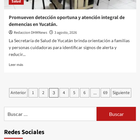
Salud
para
salvar
más
Promueven detección oportuna y atención integral de
vidas
demencias en Yucatán.
en
Yucatán.
Redaccion DHMNews
3 agosto, 2026
La Secretaría de Salud de Yucatán brinda orientación a familias
y personas cuidadoras para identificar signos de alerta y
reducir...
Leer
Leer más
más
sobre
Promueven
detección
Paginación
Anterior
1
2
4
5
6
69
Siguiente
3
…
oportuna
de
y
atención
entradas
Buscar:
integral
de
demencias
en
Redes Sociales
Yucatán.