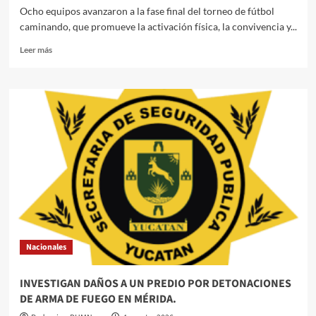
Ocho equipos avanzaron a la fase final del torneo de fútbol
caminando, que promueve la activación física, la convivencia y...
Leer
Leer más
más
sobre
Definen
finalistas
de
la
Copa
Edad
de
Oro
2026.
Nacionales
INVESTIGAN DAÑOS A UN PREDIO POR DETONACIONES
DE ARMA DE FUEGO EN MÉRIDA.