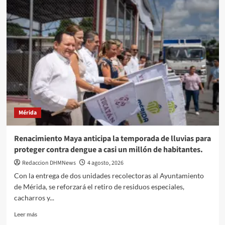
a
Progreso
componentes
para
el
Parque
Eólico
Tizimín
II,
con
inversión
Mérida
de
2,600
millones
Renacimiento Maya anticipa la temporada de lluvias para
de
proteger contra dengue a casi un millón de habitantes.
pesos
y
Redaccion DHMNews
4 agosto, 2026
mil
Con la entrega de dos unidades recolectoras al Ayuntamiento
empleos
de Mérida, se reforzará el retiro de residuos especiales,
cacharros y...
Leer
Leer más
más