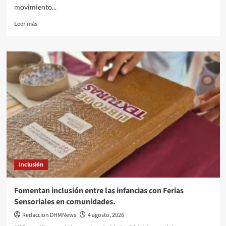
movimiento...
Leer
Leer más
más
sobre
UNAY
acerca
formación
artística
especializada
a
toda
la
comunidad
Inclusión
Fomentan inclusión entre las infancias con Ferias
Sensoriales en comunidades.
Redaccion DHMNews
4 agosto, 2026