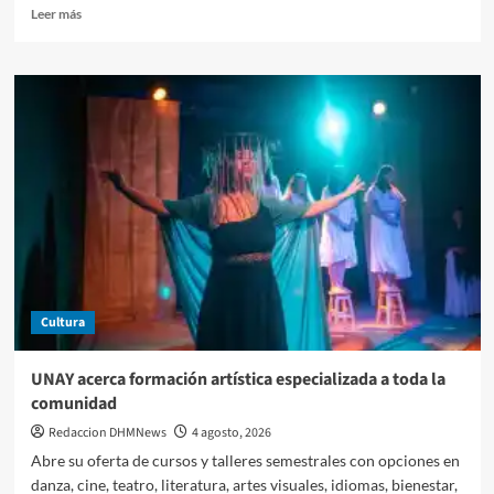
Leer
Leer más
más
sobre
Yucatán
reunirá
a
especialistas
para
analizar
derechos
indígenas
y
consulta
nacional.
Cultura
UNAY acerca formación artística especializada a toda la
comunidad
Redaccion DHMNews
4 agosto, 2026
Abre su oferta de cursos y talleres semestrales con opciones en
danza, cine, teatro, literatura, artes visuales, idiomas, bienestar,