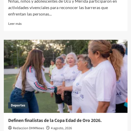
Niñas, niños y adolescentes de Ucú y Mérida participaron en
actividades vivenciales para reconocer las barreras que
enfrentan las personas...
Leer
Leer más
más
sobre
Fomentan
inclusión
entre
las
infancias
con
Ferias
Sensoriales
en
comunidades.
Deportes
Definen finalistas de la Copa Edad de Oro 2026.
Redaccion DHMNews
4 agosto, 2026