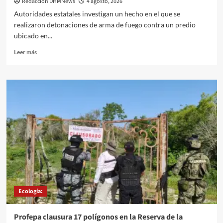
Redaccion DHMNews
4 agosto, 2026
Autoridades estatales investigan un hecho en el que se
realizaron detonaciones de arma de fuego contra un predio
ubicado en...
Leer
Leer más
más
sobre
INVESTIGAN
DAÑOS
A
UN
PREDIO
POR
DETONACIONES
DE
ARMA
DE
FUEGO
EN
Ecología:
MÉRIDA.
Profepa clausura 17 polígonos en la Reserva de la